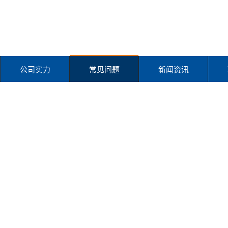
公司实力
常见问题
新闻资讯