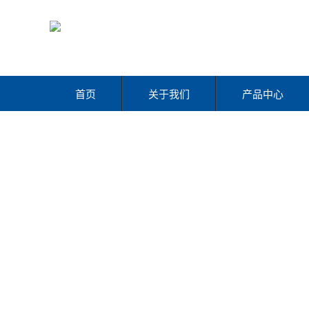
首页
关于我们
产品中心