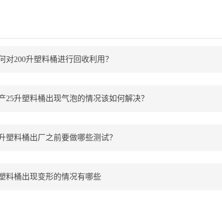
何对200升塑料桶进行回收利用？
产25升塑料桶出现气泡的情况该如何解决？
5升塑料桶出厂之前要做哪些测试？
塑料桶出现变形的情况有哪些